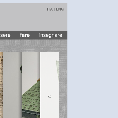
ITA
|
ENG
sere
fare
insegnare