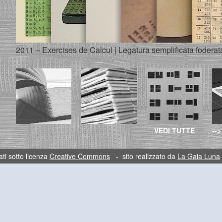
2011 – Exercises de Calcul | Legatura semplificata foderata 
VEDI TUTTE
-->
ti sotto licenza
Creative Commons
- sito realizzato da
La Gaia Luna