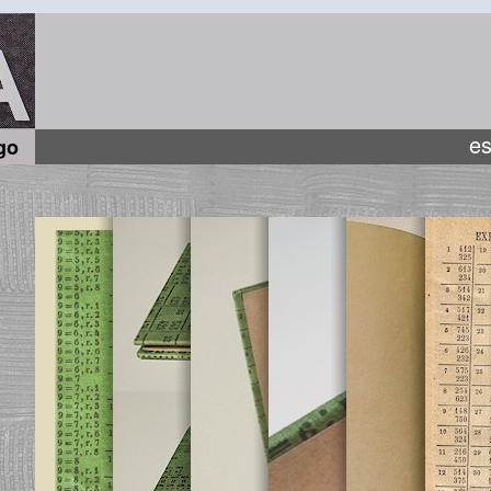
es
go