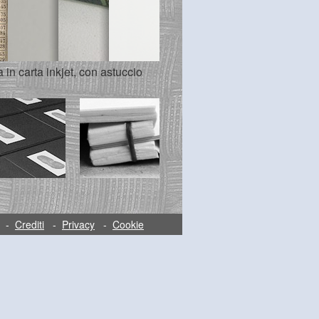
in carta inkjet, con astuccio
-
Crediti
-
Privacy
-
Cookie