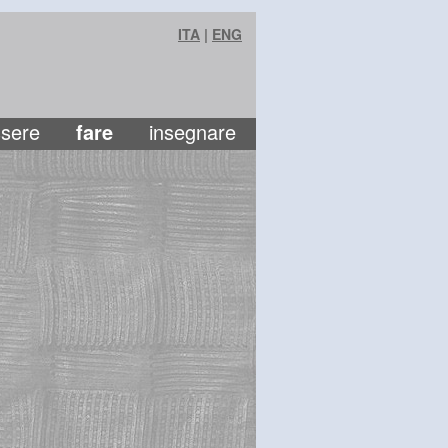
ITA
|
ENG
sere
fare
insegnare