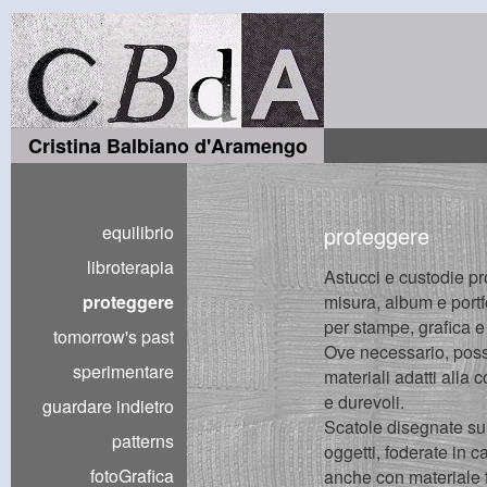
Cristina Balbiano d'Aramengo
equilibrio
proteggere
libroterapia
Astucci e custodie pro
proteggere
misura, album e portfo
per stampe, grafica e 
tomorrow's past
Ove necessario, poss
sperimentare
materiali adatti alla 
e durevoli.
guardare indietro
Scatole disegnate su 
patterns
oggetti, foderate in c
fotoGrafica
anche con materiale f