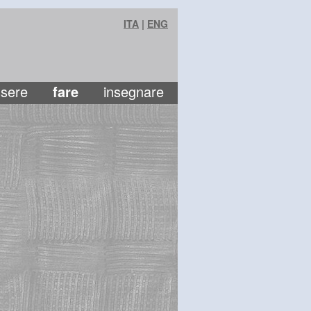
ITA
|
ENG
sere
fare
insegnare