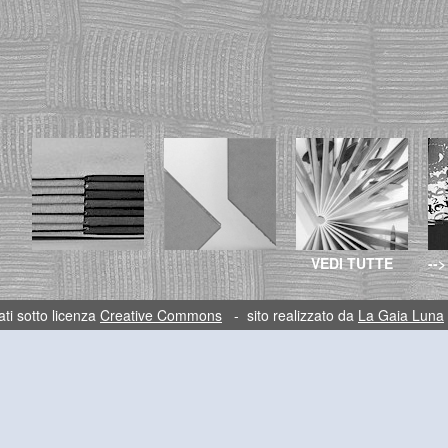
VEDI TUTTE
-->
ti sotto licenza
Creative Commons
- sito realizzato da
La Gaia Luna