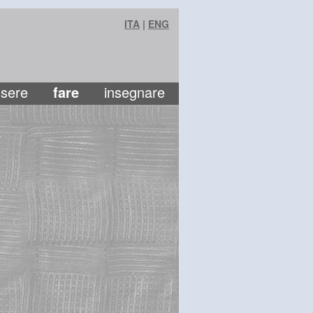
ITA
|
ENG
sere
fare
insegnare