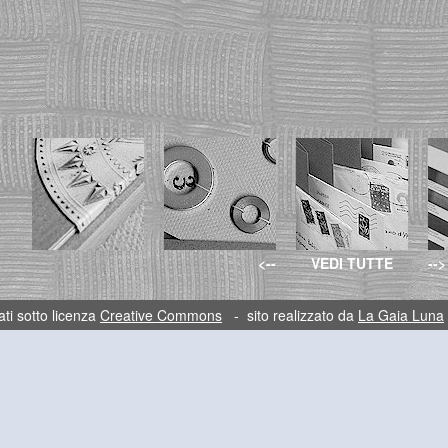
<--
VEDI TUTTE
-->
ti sotto licenza
Creative Commons
- sito realizzato da
La Gaia Luna