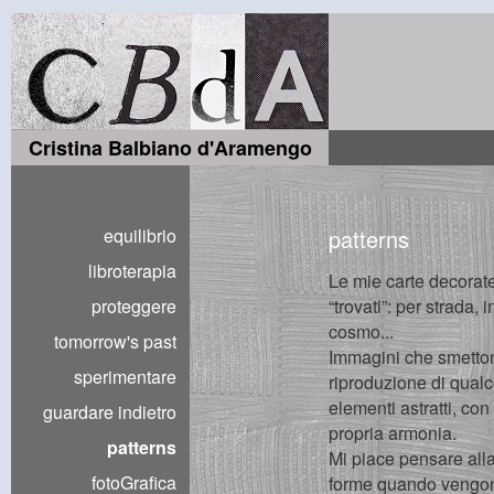
Cristina Balbiano d'Aramengo
equilibrio
patterns
libroterapia
Le mie carte decorat
proteggere
“trovati”: per strada, 
cosmo...
tomorrow's past
Immagini che smetto
sperimentare
riproduzione di qual
elementi astratti, co
guardare indietro
propria armonia.
patterns
Mi piace pensare alla
fotoGrafica
forme quando vengono