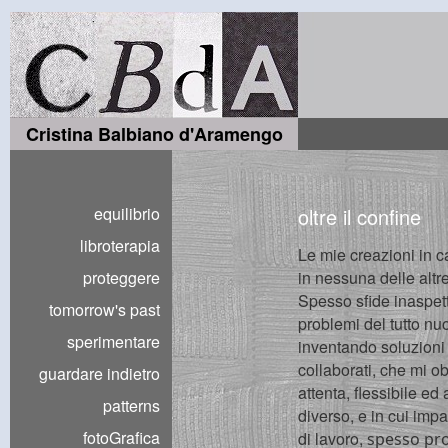
Cristina Balbiano d'Aramengo
equilibrio
oltre il confine
libroterapia
Le mie creazioni in c
proteggere
in nessuna delle altre
Spesso sfide inaspet
tomorrow's past
problemi del tutto nuo
sperimentare
inventando soluzioni 
collaborati, che mi o
guardare indietro
attenta, flessibile ed
patterns
diverso, e in cui imp
fotoGrafica
di lavoro,
spesso pro