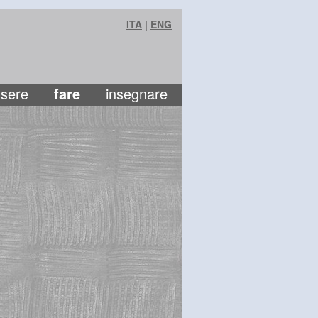
ITA
|
ENG
sere
fare
insegnare