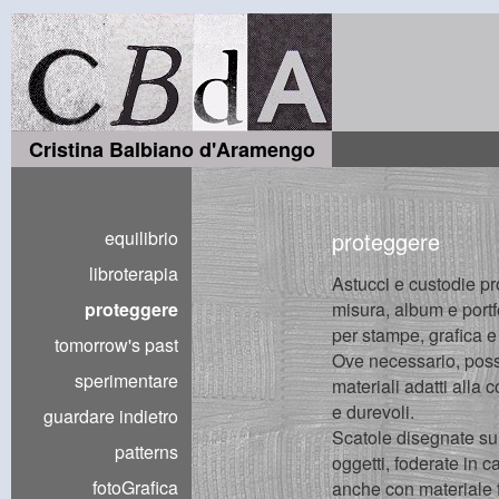
Cristina Balbiano d'Aramengo
equilibrio
proteggere
libroterapia
Astucci e custodie pro
proteggere
misura, album e portfo
per stampe, grafica e 
tomorrow's past
Ove necessario, poss
sperimentare
materiali adatti alla 
e durevoli.
guardare indietro
Scatole disegnate su 
patterns
oggetti, foderate in c
fotoGrafica
anche con materiale f