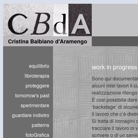
Cristina Balbiano d'Aramengo
equilibrio
work in progress
libroterapia
Sono qui documentat
proteggere
alcuni miei lavori il 
realizzazione ritengo 
tomorrow's past
È così possibile dare
sperimentare
‘backstage’ di alcune
il lavoro che c’è dietro
guardare indietro
Si tratta di immagini
patterns
tracciare il lavoro in 
fotoGrafica
scrivere o di un sem